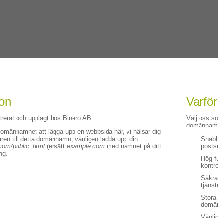
ion
Varför
trerat och upplagt hos
Binero AB
.
Välj oss s
domännamns
domännamnet att lägga upp en webbsida här, vi hälsar dig
en till detta domännamn, vänligen ladda upp din
Snabb 
com/public_html
(ersätt
example.com
med namnet på ditt
posts
ng.
Hög fu
kontro
Säkra
tjänst
Stora
domä
Vänli