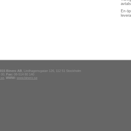
avtals
En öp
levera
2015 Binero AB
, Lindhagensgatan 126, 112 51 Stockholm
 00,
Fax:
08-514 80 140
.se
,
WWW:
www.binero.se