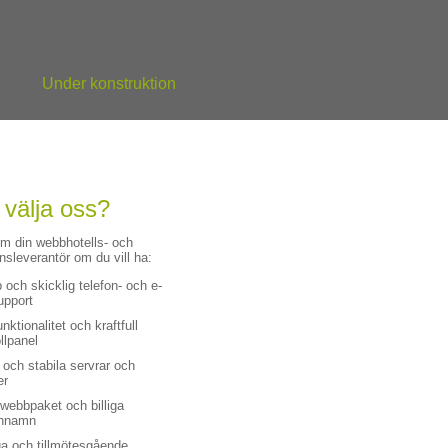
Under konstruktion
 välja oss?
om din webbhotells- och
leverantör om du vill ha:
och skicklig telefon- och e-
upport
nktionalitet och kraftfull
llpanel
 och stabila servrar och
er
 webbpaket och billiga
nnamn
ga och tillmötesgående